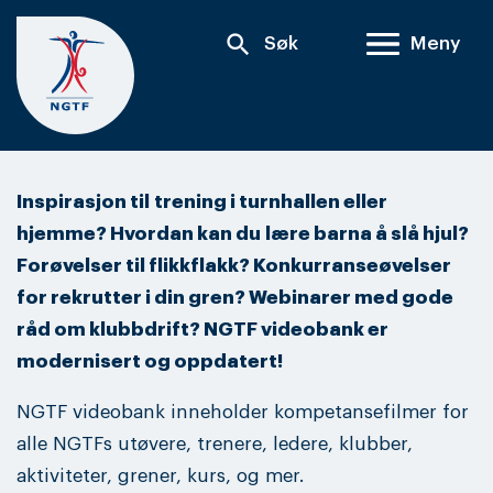
Skip
search
Søk
Meny
to
content
Inspirasjon til trening i turnhallen eller
hjemme? Hvordan kan du lære barna å slå hjul?
Forøvelser til flikkflakk? Konkurranseøvelser
for rekrutter i din gren? Webinarer med gode
råd om klubbdrift? NGTF videobank er
modernisert og oppdatert!
NGTF videobank inneholder kompetansefilmer for
alle NGTFs utøvere, trenere, ledere, klubber,
aktiviteter, grener, kurs, og mer.