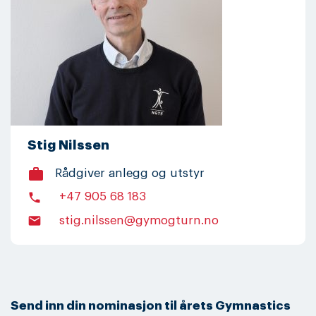
Stig Nilssen
work
Rådgiver anlegg og utstyr
phone
+47 905 68 183
email
stig.nilssen@gymogturn.no
Send inn din nominasjon til årets Gymnastics