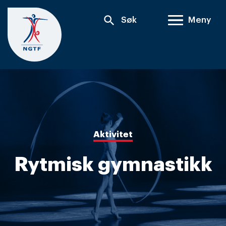
Skip
search
Søk
Meny
to
content
Aktivitet
Rytmisk gymnastikk