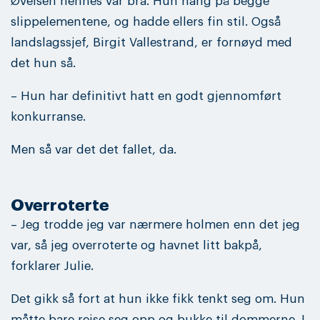
Øvelsen hennes var bra. Hun hang på begge
slippelementene, og hadde ellers fin stil. Også
landslagssjef, Birgit Vallestrand, er fornøyd med
det hun så.
– Hun har definitivt hatt en godt gjennomført
konkurranse.
Men så var det det fallet, da.
Overroterte
– Jeg trodde jeg var nærmere holmen enn det jeg
var, så jeg overroterte og havnet litt bakpå,
forklarer Julie.
Det gikk så fort at hun ikke fikk tenkt seg om. Hun
måtte bare reise seg opp og bukke til dommerne. I