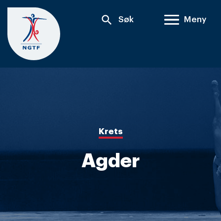
Skip
search
Søk
Meny
to
content
Krets
Agder