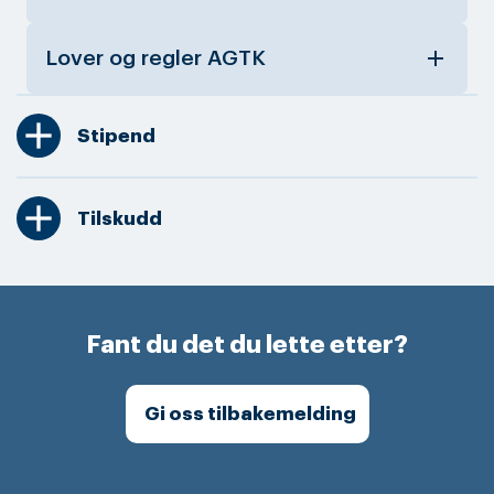
add
Lover og regler AGTK
add
Stipend
add
Tilskudd
Fant du det du lette etter?
Gi oss tilbakemelding