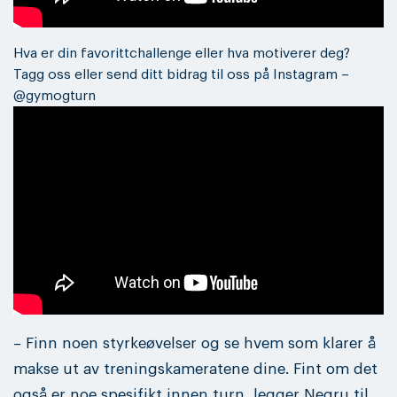
Hva er din favorittchallenge eller hva motiverer deg?
Tagg oss eller send ditt bidrag til oss på Instagram –
@gymogturn
– Finn noen styrkeøvelser og se hvem som klarer å
makse ut av treningskameratene dine. Fint om det
også er noe spesifikt innen turn, legger Negru til.