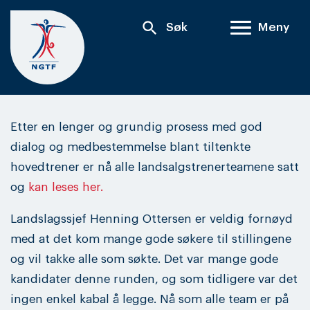
Skip
search
Søk
Meny
to
content
Etter en lenger og grundig prosess med god
dialog og medbestemmelse blant tiltenkte
hovedtrener er nå alle landsalgstrenerteamene satt
og
kan leses her.
Landslagssjef Henning Ottersen er veldig fornøyd
med at det kom mange gode søkere til stillingene
og vil takke alle som søkte. Det var mange gode
kandidater denne runden, og som tidligere var det
ingen enkel kabal å legge. Nå som alle team er på