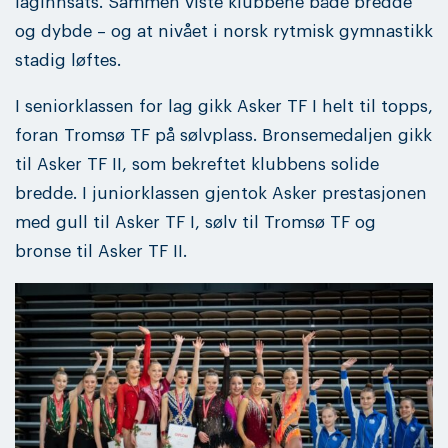
laginnsats. Sammen viste klubbene både bredde
og dybde – og at nivået i norsk rytmisk gymnastikk
stadig løftes.
I seniorklassen for lag gikk Asker TF I helt til topps,
foran Tromsø TF på sølvplass. Bronsemedaljen gikk
til Asker TF II, som bekreftet klubbens solide
bredde. I juniorklassen gjentok Asker prestasjonen
med gull til Asker TF I, sølv til Tromsø TF og
bronse til Asker TF II.