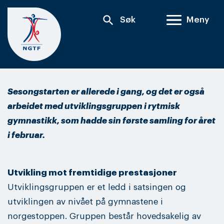
Skip
search
Søk
Meny
to
content
Sesongstarten er allerede i gang, og det er også
arbeidet med utviklingsgruppen i rytmisk
gymnastikk, som hadde sin første samling for året
i februar.
Utvikling mot fremtidige prestasjoner
Utviklingsgruppen er et ledd i satsingen og
utviklingen av nivået på gymnastene i
norgestoppen. Gruppen består hovedsakelig av