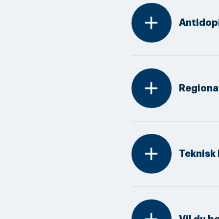
add
Antidop
add
Regiona
add
Teknisk 