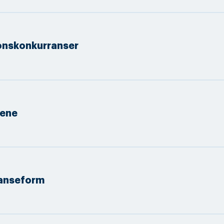
jonskonkurranser
ene
anseform