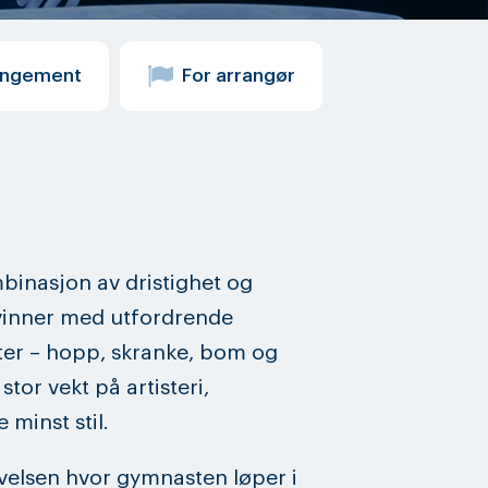
angement
For arrangør
inasjon av dristighet og
vinner med utfordrende
ater – hopp, skranke, bom og
stor vekt på artisteri,
e minst stil.
velsen hvor gymnasten løper i