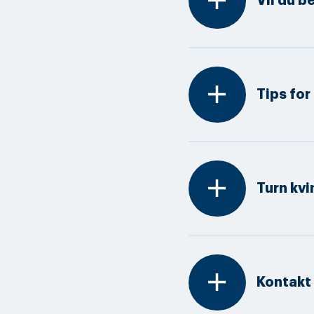
add
Vil du b
add
Tips for
add
Turn kvi
add
Kontakt 