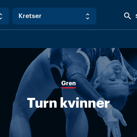
search
Gren
Turn kvinner