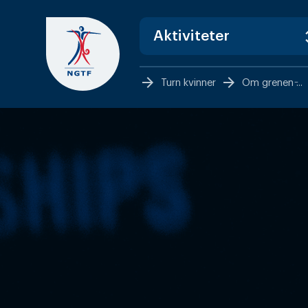
Skip
to
content
arrow_forward
arrow_forward
Turn kvinner
Om grenen ̵...