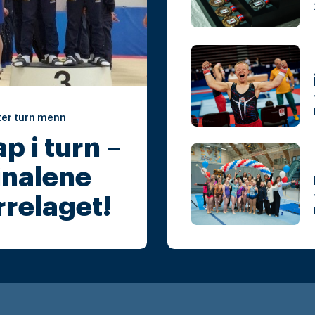
er turn menn
 i turn –
finalene
errelaget!