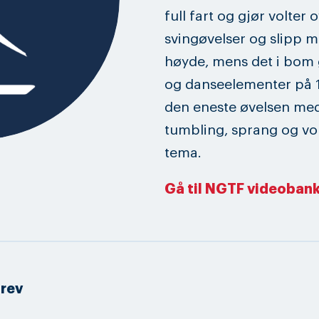
full fart og gjør volter 
svingøvelser og slipp me
høyde, mens det i bom 
og danseelementer på 1
den eneste øvelsen med
tumbling, sprang og vol
tema.
Gå til NGTF videobank
rev