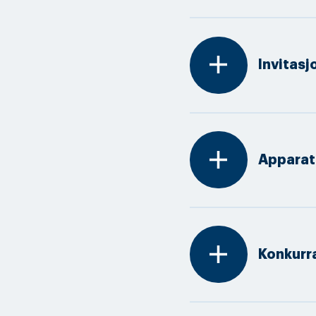
add
Invitas
add
Apparat
add
Konkurr