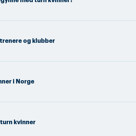
egynne med turn kvinner?
 trenere og klubber
nner i Norge
turn kvinner