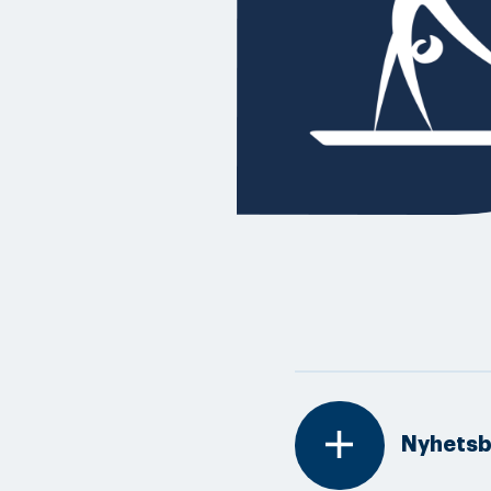
add
Nyhetsb