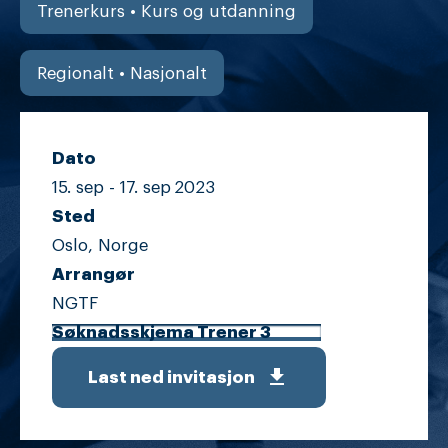
Trenerkurs • Kurs og utdanning
Regionalt • Nasjonalt
Dato
15. sep -
17. sep
2023
Sted
Oslo, Norge
Arrangør
NGTF
Søknadsskjema Trener 3
get_app
Last ned invitasjon