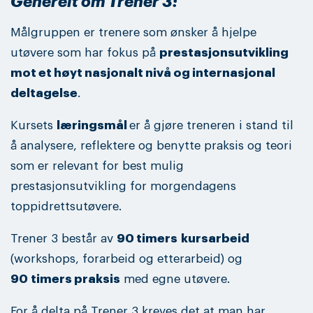
Generelt om Trener 3:
Målgruppen er trenere som ønsker å hjelpe
utøvere som har fokus på
prestasjonsutvikling
mot et høyt nasjonalt nivå og internasjonal
deltagelse
.
Kursets
læringsmål
er å gjøre treneren i stand til
å analysere, reflektere og benytte praksis og teori
som er relevant for best mulig
prestasjonsutvikling for morgendagens
toppidrettsutøvere.
Trener 3 består av
90 timers
kursarbeid
(workshops, forarbeid og etterarbeid) og
90 timers praksis
med egne utøvere.
For å delta på Trener 3 kreves det at man har