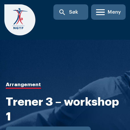
Skip
search
Søk
Meny
to
content
Arrangement
Trener 3 – workshop
1