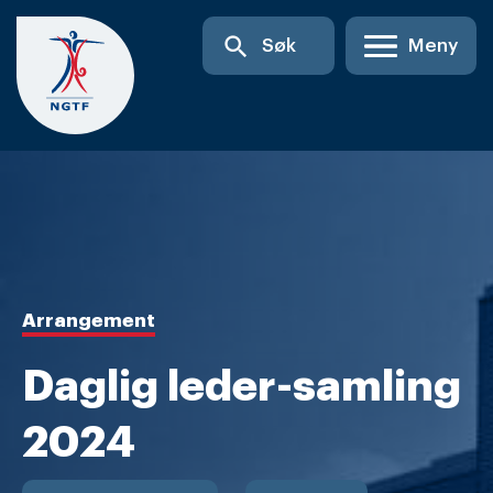
Skip
search
Søk
Meny
to
content
Arrangement
Daglig leder-samling
2024