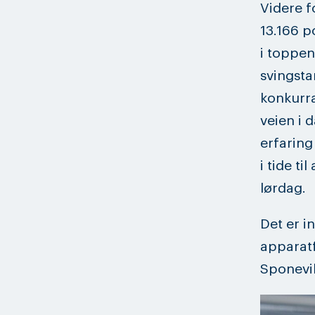
Videre f
13.166 p
i toppen
svingsta
konkurr
veien i 
erfaring
i tide ti
lørdag.
Det er i
apparatf
Sponevik