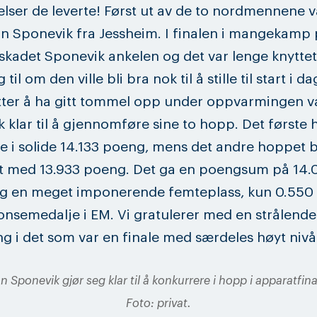
lser de leverte! Først ut av de to nordmennene v
n Sponevik fra Jessheim. I finalen i mangekamp
skadet Sponevik ankelen og det var lenge knyttet
til om den ville bli bra nok til å stille til start i d
Etter å ha gitt tommel opp under oppvarmingen v
 klar til å gjennomføre sine to hopp. Det første
te i solide 14.133 poeng, mens det andre hoppet b
t med 13.933 poeng. Det ga en poengsum på 14.
g en meget imponerende femteplass, kun 0.550
nsemedalje i EM. Vi gratulerer med en strålende
ng i det som var en finale med særdeles høyt nivå
n Sponevik gjør seg klar til å konkurrere i hopp i apparatfina
Foto: privat.