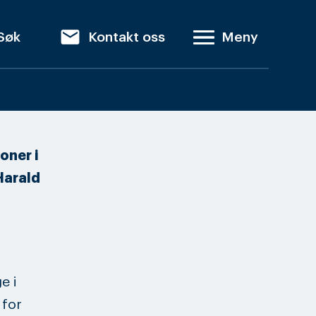
email
Søk
Kontakt oss
Meny
oner i
Harald
e i
 for