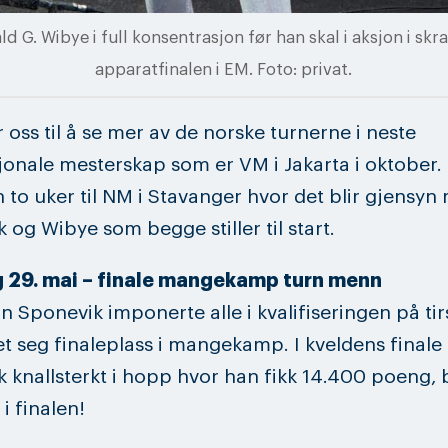
ld G. Wibye i full konsentrasjon før han skal i aksjon i skra
apparatfinalen i EM. Foto: privat.
r oss til å se mer av de norske turnerne i neste
jonale mesterskap som er VM i Jakarta i oktober. 
 to uker til NM i Stavanger hvor det blir gjensyn
 og Wibye som begge stiller til start.
 29. mai – finale mangekamp turn menn
n Sponevik imponerte alle i kvalifiseringen på ti
et seg finaleplass i mangekamp. I kveldens finale
 knallsterkt i hopp hvor han fikk 14.400 poeng, 
i finalen!