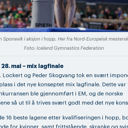
n Sponevik i aksjon i hopp. Her fra Nord-Europeisk mesters
Foto: Iceland Gymnastics Federation
28. mai – mix lagfinale
. Lockert og Peder Skogvang tok en svært impo
lass i det nye konseptet mix lagfinale. Dette var 
kurransen ble gjennomført i EM, og de norske
ne så ut til å trives svært godt med det nye kons
de 16 beste lagene etter kvalifiseringen i hopp, 
ende for kvinner, samt frittstående, skranke og sv