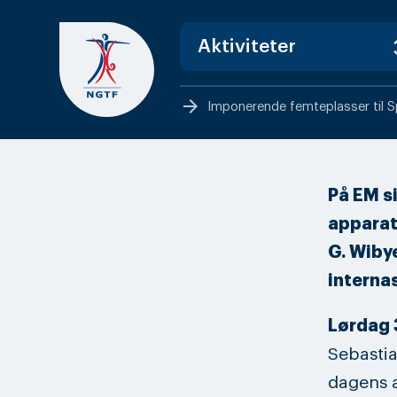
Skip
to
content
arrow_forward
Imponerende femteplasser til S
På EM si
apparat
G. Wibye
interna
Lørdag 
Sebastia
dagens a