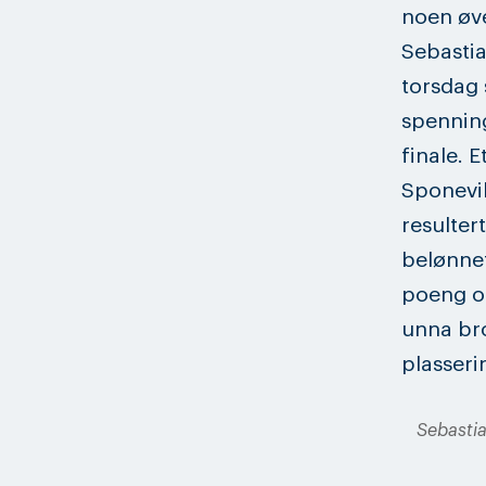
noen øve
Sebastia
torsdag 
spenning 
finale. 
Sponevik
resulter
belønne
poeng o
unna bro
plasseri
Sebastia