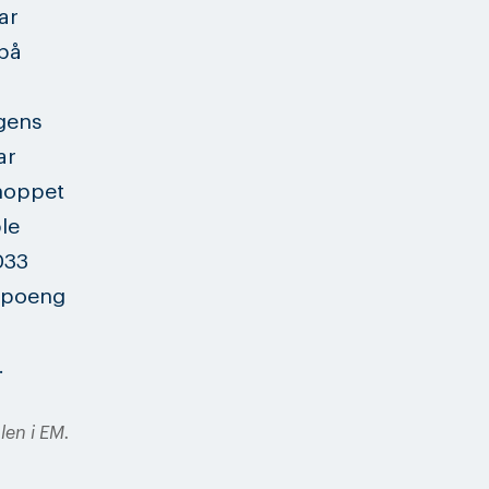
ar
 på
agens
ar
 hoppet
le
033
 poeng
.
len i EM.