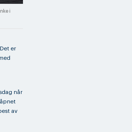
nke i
Det er
 med
rsdag når
 åpnet
best av