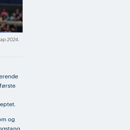
kap 2024.
nerende
første
eptet.
bom og
ingstang