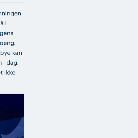
enningen
å i
rgens
poeng.
ibye kan
 i dag.
t ikke