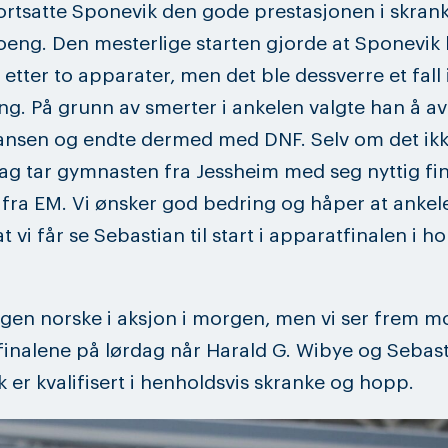
ortsatte Sponevik den gode prestasjonen i skra
oeng. Den mesterlige starten gjorde at Sponevik
 etter to apparater, men det ble dessverre et fall 
ng. På grunn av smerter i ankelen valgte han å av
ansen og endte dermed med DNF. Selv om det ikk
dag tar gymnasten fra Jessheim med seg nyttig fin
 fra EM. Vi ønsker god bedring og håper at ankel
l at vi får se Sebastian til start i apparatfinalen i 
ngen norske i aksjon i morgen, men vi ser frem m
inalene på lørdag når Harald G. Wibye og Sebas
 er kvalifisert i henholdsvis skranke og hopp.