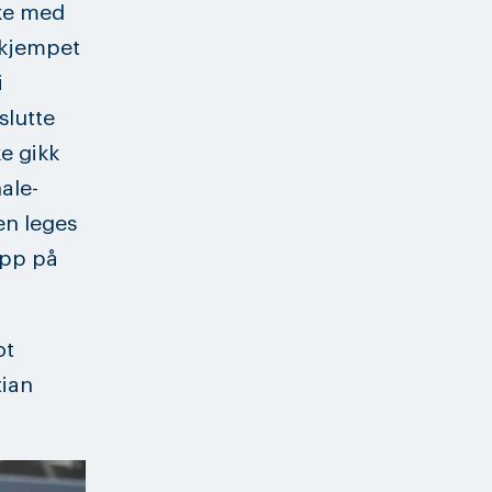
nke med
 kjempet
i
slutte
e gikk
ale-
en leges
hopp på
ot
tian