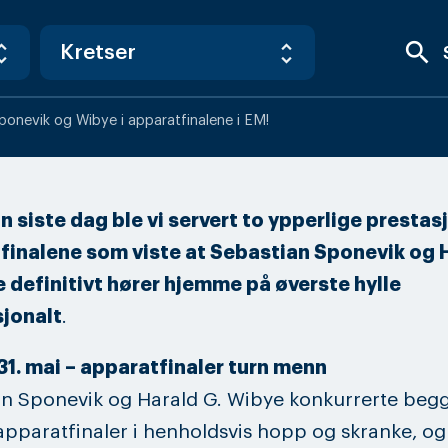
search
ponevik og Wibye i apparatfinalene i EM!
n siste dag ble vi servert to ypperlige prestasj
finalene som viste at Sebastian Sponevik og 
 definitivt hører hjemme på øverste hylle
sjonalt
.
31. mai – apparatfinaler turn menn
n Sponevik og Harald G. Wibye konkurrerte begg
pparatfinaler i henholdsvis hopp og skranke, og