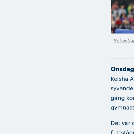
Sebastia
Onsdag 
Keisha A
syvendep
gang kon
gymnaste
Det var 
frittstå