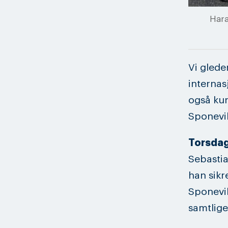
Hara
Vi glede
internas
også kun
Sponevik
Torsdag
Sebastia
han sikr
Sponevik
samtlige 