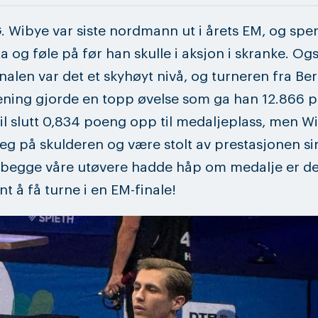
. Wibye var siste nordmann ut i årets EM, og sp
 ta og føle på før han skulle i aksjon i skranke. Ogs
nalen var det et skyhøyt nivå, og turneren fra Be
ning gjorde en topp øvelse som ga han 12.866 
til slutt 0,834 poeng opp til medaljeplass, men W
eg på skulderen og være stolt av prestasjonen sin
begge våre utøvere hadde håp om medalje er de
nt å få turne i en EM-finale!