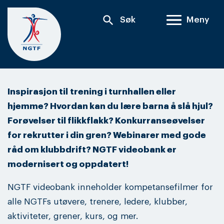
Skip
search
Søk
Meny
to
content
Inspirasjon til trening i turnhallen eller
hjemme? Hvordan kan du lære barna å slå hjul?
Forøvelser til flikkflakk? Konkurranseøvelser
for rekrutter i din gren? Webinarer med gode
råd om klubbdrift? NGTF videobank er
modernisert og oppdatert!
NGTF videobank inneholder kompetansefilmer for
alle NGTFs utøvere, trenere, ledere, klubber,
aktiviteter, grener, kurs, og mer.