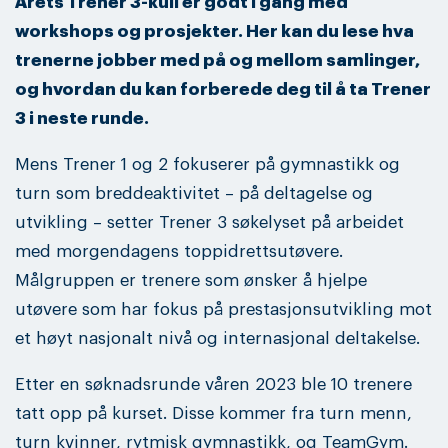
Årets Trener 3-kull er godt i gang med
workshops og prosjekter. Her kan du lese hva
trenerne jobber med på og mellom samlinger,
og hvordan du kan forberede deg til å ta Trener
3 i neste runde.
Mens Trener 1 og 2 fokuserer på gymnastikk og
turn som breddeaktivitet – på deltagelse og
utvikling – setter Trener 3 søkelyset på arbeidet
med morgendagens toppidrettsutøvere.
Målgruppen er trenere som ønsker å hjelpe
utøvere som har fokus på prestasjonsutvikling mot
et høyt nasjonalt nivå og internasjonal deltakelse.
Etter en søknadsrunde våren 2023 ble 10 trenere
tatt opp på kurset. Disse kommer fra turn menn,
turn kvinner, rytmisk gymnastikk, og TeamGym.