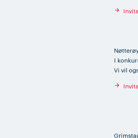
arrow_forward
Invit
Nøtterøy 
I konkur
Vi vil o
arrow_forward
Invit
Grimstad