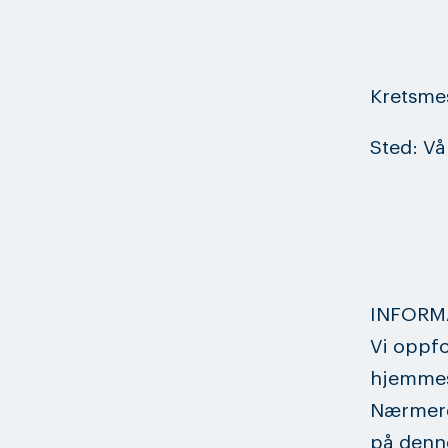
Kretsme
Sted: Vå
INFORM
Vi oppfo
hjemme
Nærmere
på denne