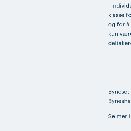
I indivi
klasse f
og for å
kun være
deltaker
Byneset 
Byneshal
Se mer i