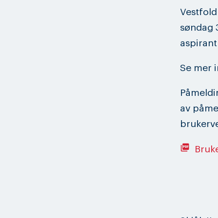
Vestfold
søndag 3
aspirant
Se mer i
Påmeldin
av påmel
brukerve
picture_as_pdf
Bruk