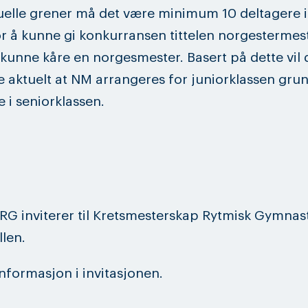
duelle grener må det være minimum 10 deltagere i
or å kunne gi konkurransen tittelen norgestermes
 kunne kåre en norgesmester. Basert på dette vil d
 aktuelt at NM arrangeres for juniorklassen grun
e i seniorklassen.
RG inviterer til Kretsmesterskap Rytmisk Gymnast
len.
nformasjon i invitasjonen.