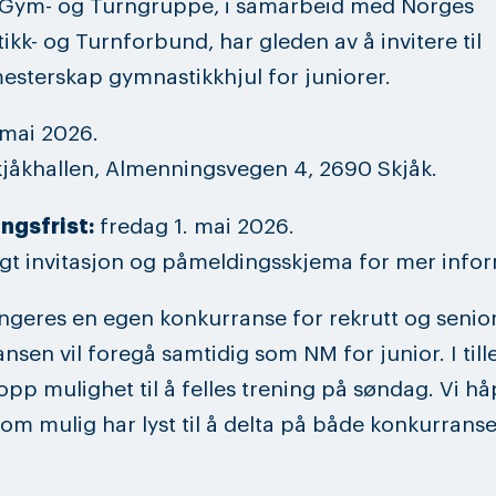
L Gym- og Turngruppe, i samarbeid med Norges
kk- og Turnforbund, har gleden av å invitere til
sterskap gymnastikkhjul for juniorer.
 mai 2026.
kjåkhallen, Almenningsvegen 4, 2690 Skjåk.
ngsfrist:
fredag 1. mai 2026.
gt invitasjon og påmeldingsskjema for mer info
ngeres en egen konkurranse for rekrutt og senio
nsen vil foregå samtidig som NM for junior. I till
 opp mulighet til å felles trening på søndag. Vi hå
m mulig har lyst til å delta på både konkurrans