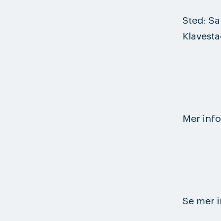
Sted: Sa
Klavest
Mer inf
Se mer i