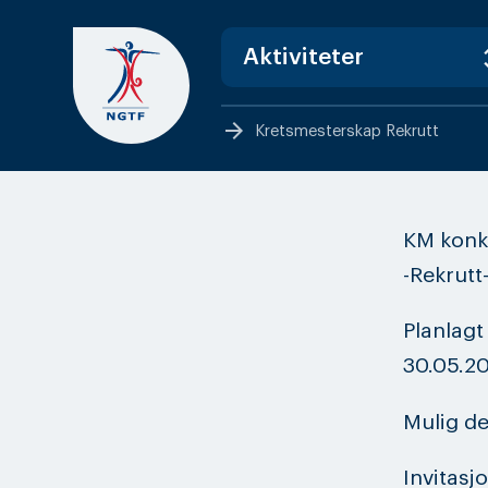
Skip
to
content
arrow_forward
Kretsmesterskap Rekrutt
KM konku
-Rekrutt-
Planlagt
30.05.2
Mulig de
Invitasj