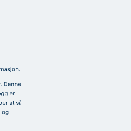
rmasjon.
r. Denne
egg er
per at så
e og