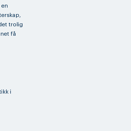
 en
terskap,
et trolig
net få
ikk i