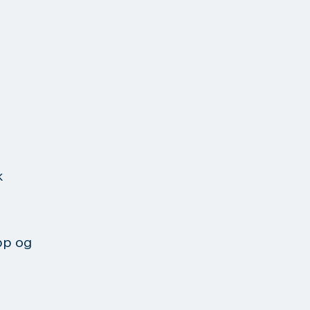
k
pp og