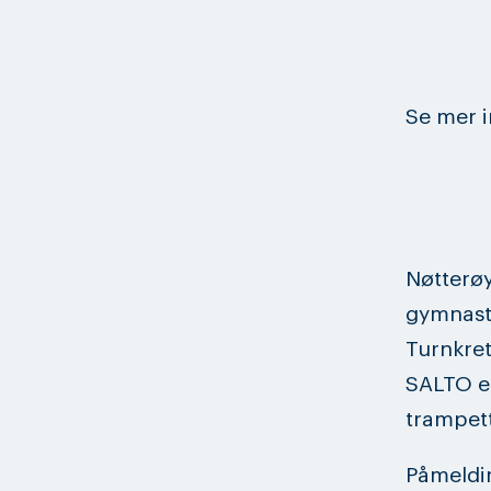
Se mer i
Nøtterøy
gymnast
Turnkret
SALTO er
trampett
Påmeldin