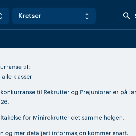
search
rranse til:
 alle klasser
 konkurranse til Rekrutter og Prejuniorer er på lø
026.
ltakelse for Minirekrutter det samme helgen.
on og mer detaljert informasjon kommer snart.