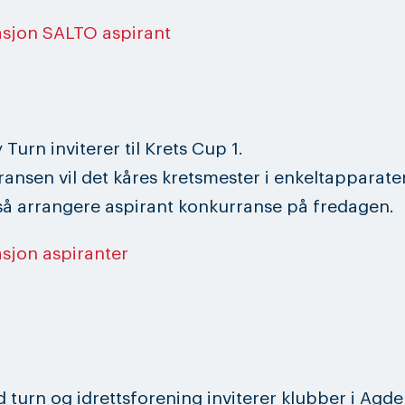
asjon SALTO aspirant
Turn inviterer til Krets Cup 1.
ransen vil det kåres kretsmester i enkeltapparater
gså arrangere aspirant konkurranse på fredagen.
asjon aspiranter
 turn og idrettsforening inviterer klubber i Agde