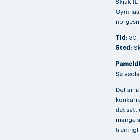
Skjåk I
Gymnasti
norgesme
Tid
: 30.
Sted
: S
Påmeldi
Se vedla
Det arra
konkurra
det satt
mange so
trening!