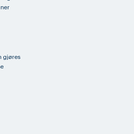
nner
n gjøres
se