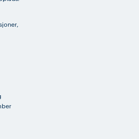
sjoner,
g
mber