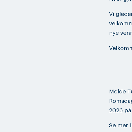
Vi glede
velkomme
nye ven
Velkomm
Molde Tu
Romsdag
2026 på 
Se mer i