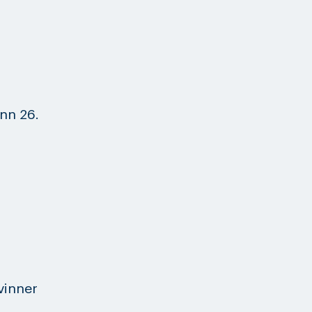
enn 26.
vinner