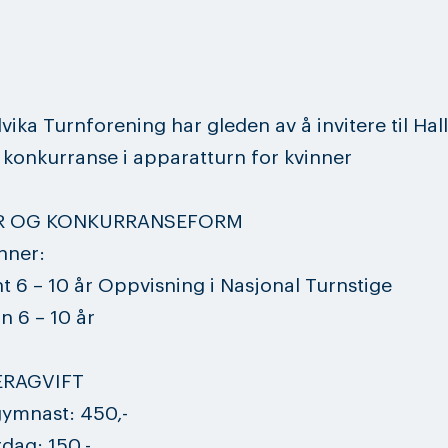
dvika Turnforening har gleden av å invitere til Ha
 konkurranse i apparatturn for kvinner
R OG KONKURRANSEFORM
nner:
nt 6 – 10 år Oppvisning i Nasjonal Turnstige
n 6 – 10 år
ERAGVIFT
 gymnast: 450,-
rdag: 150,-