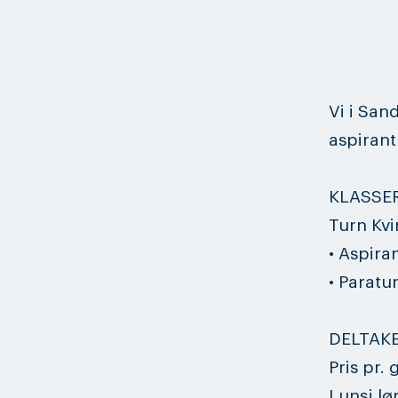
Vi i San
aspirant
KLASSE
Turn Kvi
• Aspira
• Paratur
DELTAK
Pris pr.
Lunsj lø