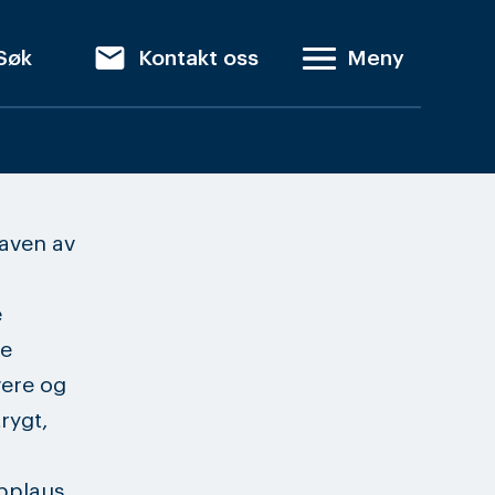
email
Søk
Kontakt oss
Meny
gaven av
e
de
vere og
rygt,
pplaus.