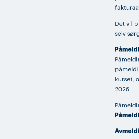
fakturaa
Det vil 
selv sørg
Påmeld
Påmeldin
påmeldin
kurset, 
2026
Påmeldi
Påmeldin
Avmeld