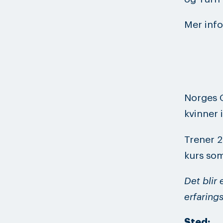
Mer inf
Norges G
kvinner
Trener 2
kurs som
Det blir
erfaring
Sted: