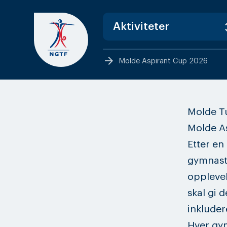
Skip
to
content
arrow_forward
Molde Aspirant Cup 2026
Molde Tu
Molde A
Etter en 
gymnaste
opplevel
skal gi d
inkluder
Hver gym