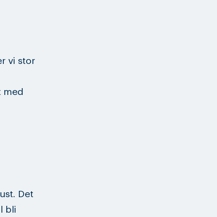
 vi stor
t med
ust. Det
 bli