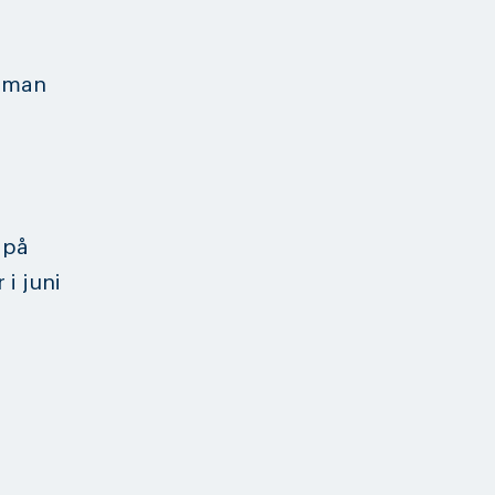
å man
 på
 i juni