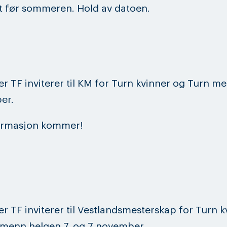
t før sommeren. Hold av datoen.
r TF inviterer til KM for Turn kvinner og Turn m
er.
ormasjon kommer!
r TF inviterer til Vestlandsmesterskap for Turn k
 menn helgen 7. og 7 november.