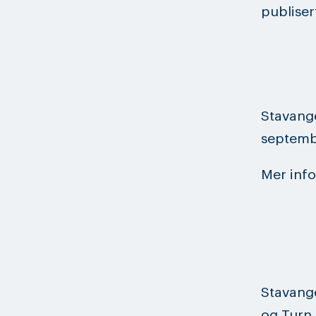
publiser
Stavange
septemb
Mer inf
Stavange
og Turn