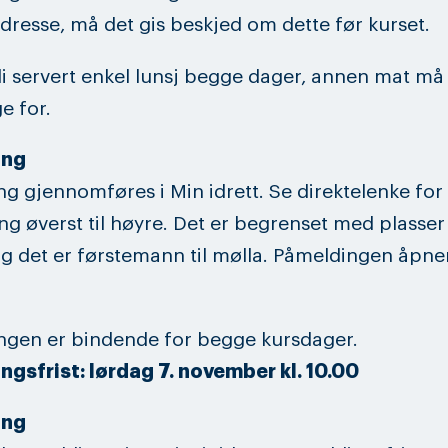
dresse, må det gis beskjed om dette før kurset.
bli servert enkel lunsj begge dager, annen mat m
e for.
ing
g gjennomføres i Min idrett. Se direktelenke for
g øverst til høyre. Det er begrenset med plasser
og det er førstemann til mølla. Påmeldingen åpner
ngen er bindende for begge kursdager.
gsfrist: lørdag 7. november kl. 10.00
ing