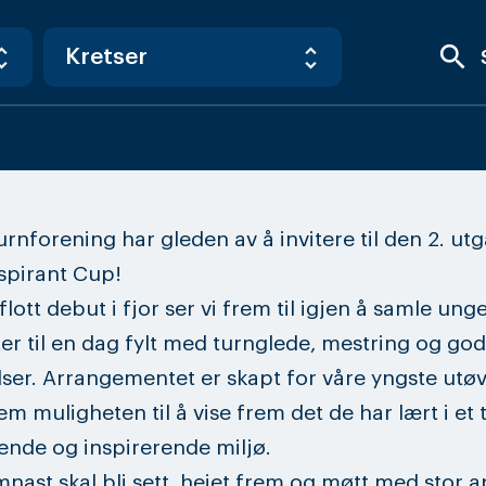
search
rnforening har gleden av å invitere til den 2. ut
spirant Cup!
flott debut i fjor ser vi frem til igjen å samle ung
r til en dag fylt med turnglede, mestring og go
ser. Arrangementet er skapt for våre yngste utø
em muligheten til å vise frem det de har lært i et t
ende og inspirerende miljø.
nast skal bli sett, heiet frem og møtt med stor a