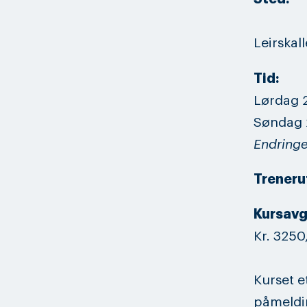
Leirskall
Tid:
Lørdag 2
Søndag 2
Endringe
Trenerut
Kursavg
Kr. 3250,
Kurset e
påmeldin