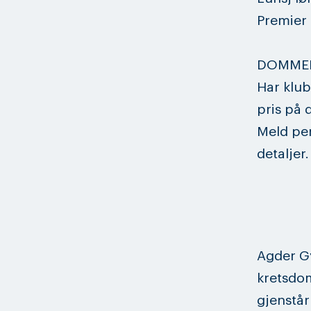
Premier t
DOMME
Har klub
pris på d
Meld per
detaljer.
Agder Gy
kretsdom
gjenstår