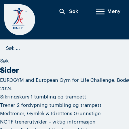
Skip
search
Søk
Meny
to
content
Søk
etter:
Sider
EUROGYM and European Gym for Life Challenge, Bodø
2024
Sikringskurs 1 tumbling og trampett
Trener 2 fordypning tumbling og trampett
Medtrener, Gymlek & Idrettens Grunnstige
NGTF trenerutvikler – viktig informasjon