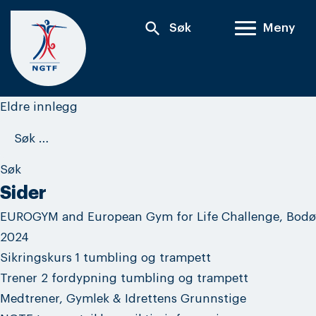
Skip
search
Søk
Meny
to
content
Innleggnavigasjon
Eldre innlegg
Søk
etter:
Sider
EUROGYM and European Gym for Life Challenge, Bodø
2024
Sikringskurs 1 tumbling og trampett
Trener 2 fordypning tumbling og trampett
Medtrener, Gymlek & Idrettens Grunnstige