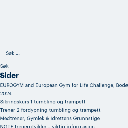
Søk
etter:
Sider
EUROGYM and European Gym for Life Challenge, Bodø
2024
Sikringskurs 1 tumbling og trampett
Trener 2 fordypning tumbling og trampett
Medtrener, Gymlek & Idrettens Grunnstige
NGTF trenerutvikler – viktig informasjon