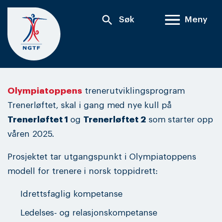
Skip
search
Søk
Meny
to
content
Olympiatoppen
s
trenerutviklingsprogram
Trenerløftet, skal i gang med nye kull på
Trenerløftet 1
og
Trenerløftet 2
som starter opp
våren 2025.
Prosjektet tar utgangspunkt i Olympiatoppens
modell for trenere i norsk toppidrett:
Idrettsfaglig kompetanse
Ledelses- og relasjonskompetanse