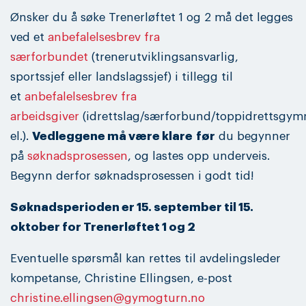
Ønsker du å søke Trenerløftet 1 og 2 må det legges
ved et
anbefalelsesbrev fra
særforbundet
(trenerutviklingsansvarlig,
sportssjef eller landslagssjef) i tillegg til
et
anbefalelsesbrev fra
arbeidsgiver
(idrettslag/særforbund/toppidrettsgym
el.).
Vedleggene må være klare
før
du begynner
på
søknadsprosessen
, og lastes opp underveis.
Begynn derfor søknadsprosessen i godt tid!
Søknadsperioden er 15. september til 15.
oktober for Trenerløftet 1 og 2
Eventuelle spørsmål kan rettes til avdelingsleder
kompetanse, Christine Ellingsen, e-post
christine.ellingsen@gymogturn.no