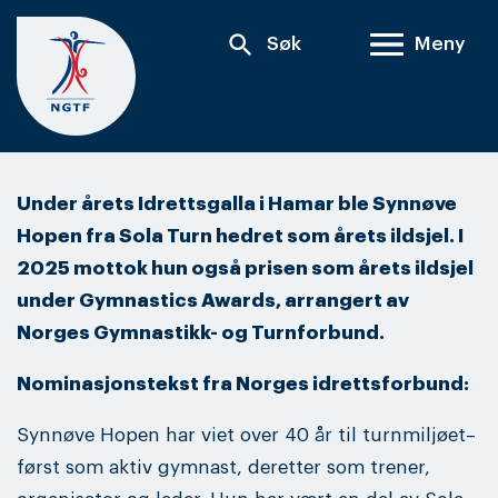
Skip
search
Søk
Meny
to
content
Under årets Idrettsgalla i Hamar ble Synnøve
Hopen fra Sola Turn hedret som årets ildsjel. I
2025 mottok hun også prisen som årets ildsjel
under Gymnastics Awards, arrangert av
Norges Gymnastikk- og Turnforbund.
Nominasjonstekst fra Norges idrettsforbund:
Synnøve Hopen har viet over 40 år til turnmiljøet–
først som aktiv gymnast, deretter som trener,