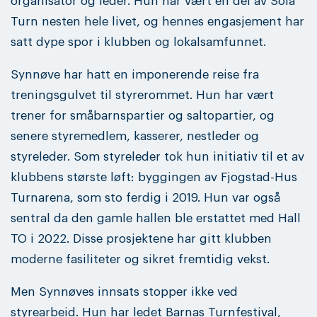
organisator og leder. Hun har vært en del av Sola
Turn nesten hele livet, og hennes engasjement har
satt dype spor i klubben og lokalsamfunnet.
Synnøve har hatt en imponerende reise fra
treningsgulvet til styrerommet. Hun har vært
trener for småbarnspartier og saltopartier, og
senere styremedlem, kasserer, nestleder og
styreleder. Som styreleder tok hun initiativ til et av
klubbens største løft: byggingen av Fjogstad-Hus
Turnarena, som sto ferdig i 2019. Hun var også
sentral da den gamle hallen ble erstattet med Hall
TO i 2022. Disse prosjektene har gitt klubben
moderne fasiliteter og sikret fremtidig vekst.
Men Synnøves innsats stopper ikke ved
styrearbeid. Hun har ledet Barnas Turnfestival,