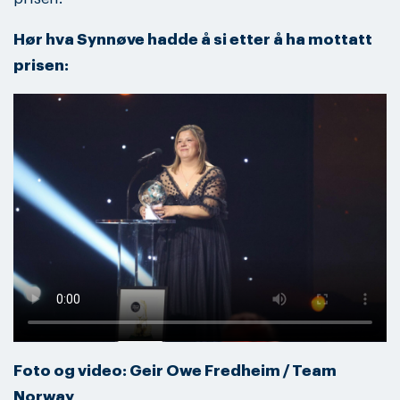
Hør hva Synnøve hadde å si etter å ha mottatt
prisen:
Foto og video: Geir Owe Fredheim / Team
Norway