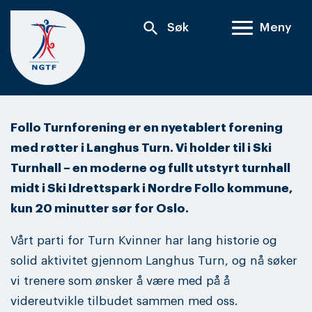
Skip
search
Søk
Meny
to
content
Follo Turnforening er en nyetablert forening
med røtter i Langhus Turn. Vi holder til i Ski
Turnhall – en moderne og fullt utstyrt turnhall
midt i Ski Idrettspark i Nordre Follo kommune,
kun 20 minutter sør for Oslo.
Vårt parti for Turn Kvinner har lang historie og
solid aktivitet gjennom Langhus Turn, og nå søker
vi trenere som ønsker å være med på å
videreutvikle tilbudet sammen med oss.