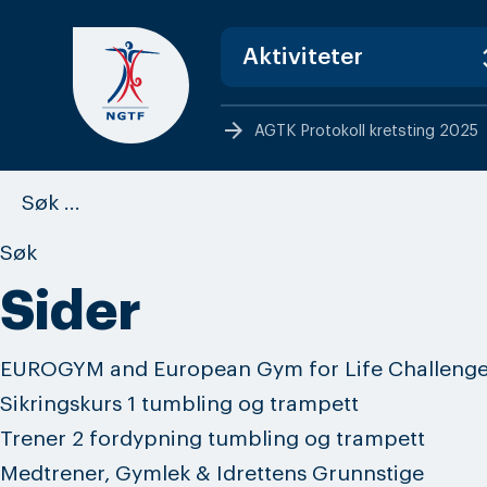
Skip
to
content
arrow_forward
AGTK Protokoll kretsting 2025
Søk
etter:
Sider
EUROGYM and European Gym for Life Challenge
Sikringskurs 1 tumbling og trampett
Trener 2 fordypning tumbling og trampett
Medtrener, Gymlek & Idrettens Grunnstige