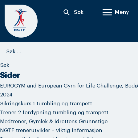
Skip
search
Søk
Meny
to
content
Søk
etter:
Sider
EUROGYM and European Gym for Life Challenge, Bodø
2024
Sikringskurs 1 tumbling og trampett
Trener 2 fordypning tumbling og trampett
Medtrener, Gymlek & Idrettens Grunnstige
NGTF trenerutvikler – viktig informasjon