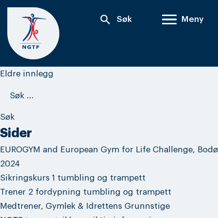
Skip
search
Søk
Meny
to
content
Innleggnavigasjon
Eldre innlegg
Søk
etter:
Sider
EUROGYM and European Gym for Life Challenge, Bodø
2024
Sikringskurs 1 tumbling og trampett
Trener 2 fordypning tumbling og trampett
Medtrener, Gymlek & Idrettens Grunnstige