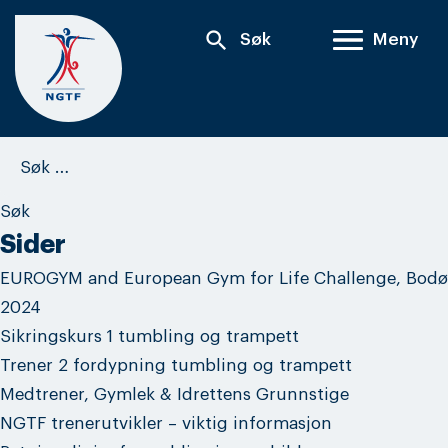
Skip
search
Søk
Meny
to
content
Søk
etter:
Sider
EUROGYM and European Gym for Life Challenge, Bodø
2024
Sikringskurs 1 tumbling og trampett
Trener 2 fordypning tumbling og trampett
Medtrener, Gymlek & Idrettens Grunnstige
NGTF trenerutvikler – viktig informasjon