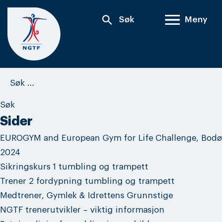
Skip
search
Søk
Meny
to
content
Søk
etter:
Sider
EUROGYM and European Gym for Life Challenge, Bodø
2024
Sikringskurs 1 tumbling og trampett
Trener 2 fordypning tumbling og trampett
Medtrener, Gymlek & Idrettens Grunnstige
NGTF trenerutvikler – viktig informasjon