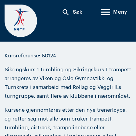
Skip
search
Søk
Meny
to
content
Kursreferanse: 80124
Sikringskurs 1 tumbling og Sikringskurs 1 trampett
arrangeres av Viken og Oslo Gymnastikk- og
Turnkrets i samarbeid med Rollag og Veggli ILs
turngruppe, samt flere av klubbene i nærområdet.
Kursene gjennomføres etter den nye trenerløypa,
og retter seg mot alle som bruker trampett,
tumbling, airtrack, trampolinebane eller