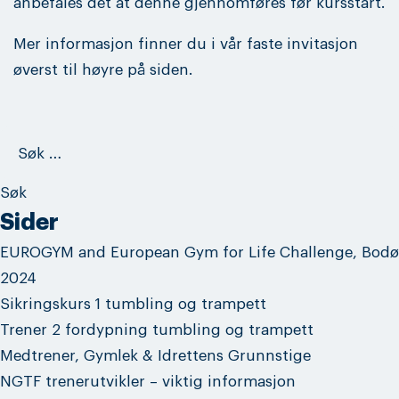
anbefales det at denne gjennomføres før kursstart.
Mer informasjon finner du i vår faste invitasjon
øverst til høyre på siden.
Søk
etter:
Sider
EUROGYM and European Gym for Life Challenge, Bodø
2024
Sikringskurs 1 tumbling og trampett
Trener 2 fordypning tumbling og trampett
Medtrener, Gymlek & Idrettens Grunnstige
NGTF trenerutvikler – viktig informasjon