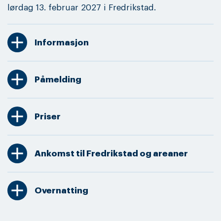
lørdag 13. februar 2027 i Fredrikstad.
add
Informasjon
add
Påmelding
add
Priser
add
Ankomst til Fredrikstad og areaner
add
Overnatting