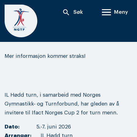
Skip
search
Søk
Meny
to
content
Mer informasjon kommer straks!
IL Hødd turn, i samarbeid med Norges
Gymnastikk- og Turnforbund, har gleden av å
invitere til Ifact Norges Cup 2 for turn menn.
Dato:
5.-7. juni 2026
Arrangør:
IL Hødd turn