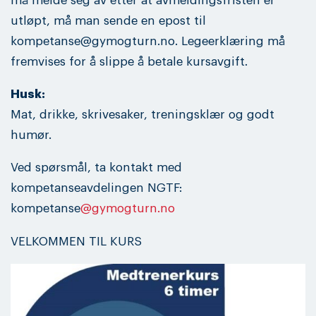
må melde seg av etter at avmeldingsfristen er
utløpt, må man sende en epost til
kompetanse@gymogturn.no. Legeerklæring må
fremvises for å slippe å betale kursavgift.
Husk:
Mat, drikke, skrivesaker, treningsklær og godt
humør.
Ved spørsmål, ta kontakt med
kompetanseavdelingen NGTF:
kompetanse
@gymogturn.no
VELKOMMEN TIL KURS