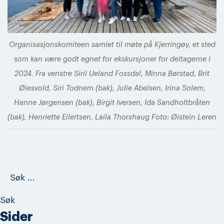
Organisasjonskomiteen samlet til møte på Kjerringøy, et sted
som kan være godt egnet for ekskursjoner for deltagerne i
2024. Fra venstre Siril Ueland Fossdal, Minna Børstad, Brit
Øiesvold, Siri Todnem (bak), Julie Abelsen, Irina Solem,
Hanne Jørgensen (bak), Birgit Iversen, Ida Sandholtbråten
(bak), Henriette Eilertsen, Laila Thorshaug Foto: Øistein Leren
Søk
etter:
Sider