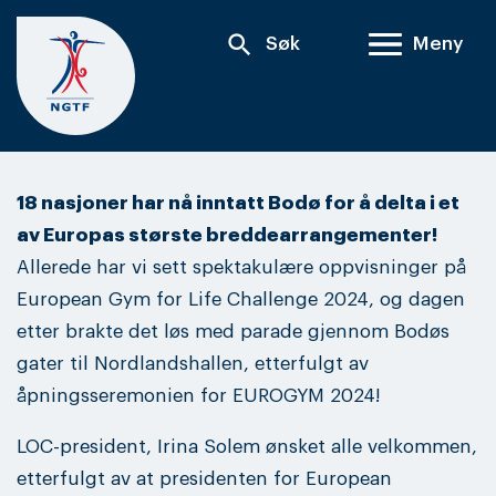
Skip
search
Søk
Meny
to
content
18 nasjoner har nå inntatt Bodø for å delta i et
av Europas største breddearrangementer!
Allerede har vi sett spektakulære oppvisninger på
European Gym for Life Challenge 2024, og dagen
etter brakte det løs med parade gjennom Bodøs
gater til Nordlandshallen, etterfulgt av
åpningsseremonien for EUROGYM 2024!
LOC-president, Irina Solem ønsket alle velkommen,
etterfulgt av at presidenten for European