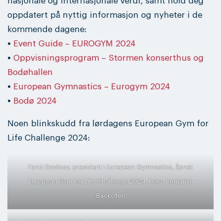
nasjonale og internasjonale verdi, samt hold deg
oppdatert på nyttig informasjon og nyheter i de
kommende dagene:
•
Event Guide – EUROGYM 2024
•
Oppvisningsprogram – Stormen konserthus og
Bodøhallen
•
European Gymnastics – Eurogym 2024
•
Bodø 2024
Noen blinkskudd fra lørdagens European Gym for
Life Challenge 2024:
Farid Gayibov, president i European Gymnastics, åpnet
European Gym for Life Challenge 2024. Foto: Benjamin
Backofen