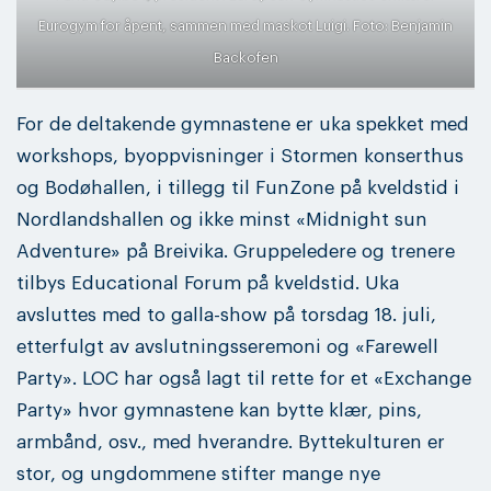
Eurogym for åpent, sammen med maskot Luigi. Foto: Benjamin
Backofen
For de deltakende gymnastene er uka spekket med
workshops, byoppvisninger i Stormen konserthus
og Bodøhallen, i tillegg til FunZone på kveldstid i
Nordlandshallen og ikke minst «Midnight sun
Adventure» på Breivika. Gruppeledere og trenere
tilbys Educational Forum på kveldstid. Uka
avsluttes med to galla-show på torsdag 18. juli,
etterfulgt av avslutningsseremoni og «Farewell
Party». LOC har også lagt til rette for et «Exchange
Party» hvor gymnastene kan bytte klær, pins,
armbånd, osv., med hverandre. Byttekulturen er
stor, og ungdommene stifter mange nye