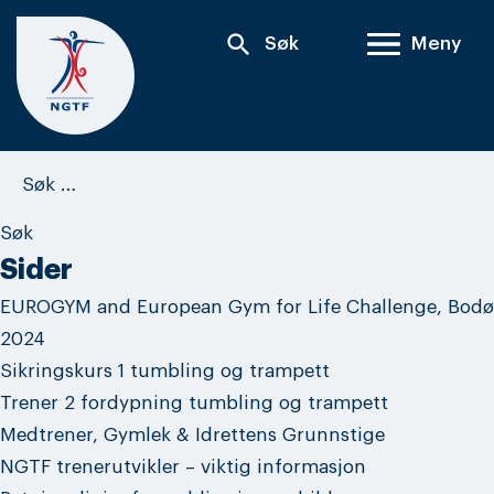
Skip
search
Søk
Meny
to
content
Søk
etter:
Sider
EUROGYM and European Gym for Life Challenge, Bodø
2024
Sikringskurs 1 tumbling og trampett
Trener 2 fordypning tumbling og trampett
Medtrener, Gymlek & Idrettens Grunnstige
NGTF trenerutvikler – viktig informasjon