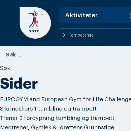
Skip
to
content
arrow_forward
Kompetanse
Søk
etter:
Sider
EUROGYM and European Gym for Life Challenge
Sikringskurs 1 tumbling og trampett
Trener 2 fordypning tumbling og trampett
Medtrener, Gymlek & Idrettens Grunnstige