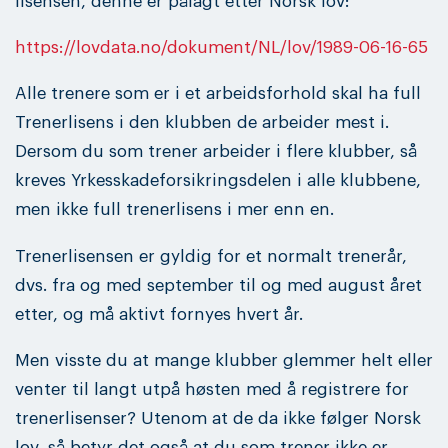
lisensen, denne er pålagt etter Norsk lov:
https://lovdata.no/dokument/NL/lov/1989-06-16-65
Alle trenere som er i et arbeidsforhold skal ha full
Trenerlisens i den klubben de arbeider mest i.
Dersom du som trener arbeider i flere klubber, så
kreves Yrkesskadeforsikringsdelen i alle klubbene,
men ikke full trenerlisens i mer enn en.
Trenerlisensen er gyldig for et normalt trenerår,
dvs. fra og med september til og med august året
etter, og må aktivt fornyes hvert år.
Men visste du at mange klubber glemmer helt eller
venter til langt utpå høsten med å registrere for
trenerlisenser? Utenom at de da ikke følger Norsk
lov, så betyr det også at du som trener ikke er