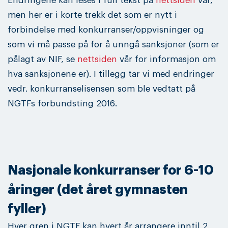
Endringene kan leses i full tekst på
nettsiden
vår,
men her er i korte trekk det som er nytt i
forbindelse med konkurranser/oppvisninger og
som vi må passe på for å unngå sanksjoner (som er
pålagt av NIF, se
nettsiden
vår for informasjon om
hva sanksjonene er). I tillegg tar vi med endringer
vedr. konkurranselisensen som ble vedtatt på
NGTFs forbundsting 2016.
Nasjonale konkurranser for 6-10
åringer (det året gymnasten
fyller)
Hver gren i NGTF kan hvert år arrangere inntil 2