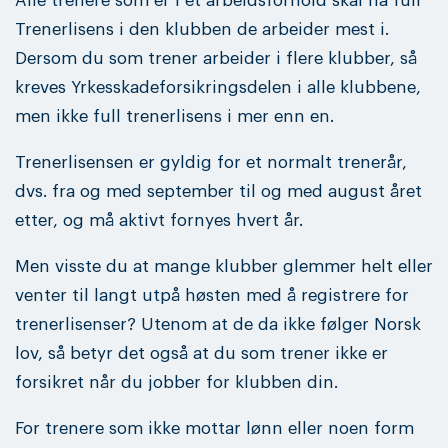
Alle trenere som er i et arbeidsforhold skal ha full
Trenerlisens i den klubben de arbeider mest i.
Dersom du som trener arbeider i flere klubber, så
kreves Yrkesskadeforsikringsdelen i alle klubbene,
men ikke full trenerlisens i mer enn en.
Trenerlisensen er gyldig for et normalt trenerår,
dvs. fra og med september til og med august året
etter, og må aktivt fornyes hvert år.
Men visste du at mange klubber glemmer helt eller
venter til langt utpå høsten med å registrere for
trenerlisenser? Utenom at de da ikke følger Norsk
lov, så betyr det også at du som trener ikke er
forsikret når du jobber for klubben din.
For trenere som ikke mottar lønn eller noen form