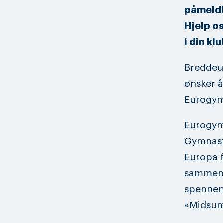
påmeldi
Hjelp o
i din kl
Breddeut
ønsker å
Eurogym
Eurogym 
Gymnast
Europa f
sammen. 
spennend
«Midsum