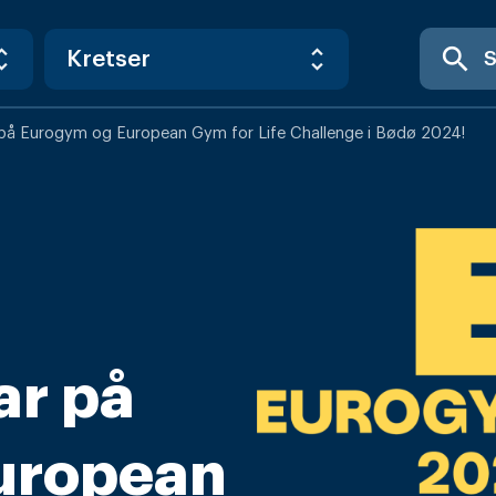
search
 på Eurogym og European Gym for Life Challenge i Bødø 2024!
ar på
uropean