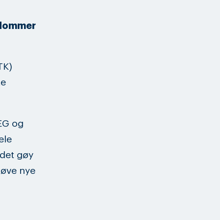
ngdommer
TK)
te
EG og
ele
 det gøy
røve nye