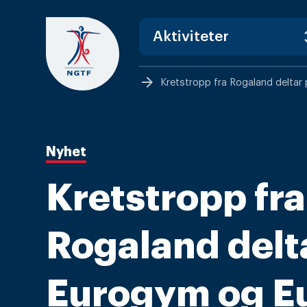
Skip
to
content
arrow_forward
Kretstropp fra Rogaland deltar
Nyhet
Kretstropp fra
Rogaland delt
Eurogym og E