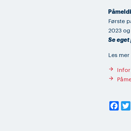
Påmeld
Første pa
2023 og 
Se eget
Les mer 
arrow_forward
Infor
arrow_forward
Påme
Fa