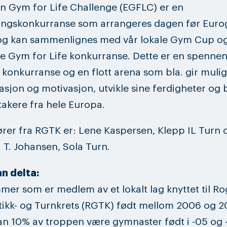
 Gym for Life Challenge (EGFLC) er en
ingskonkurranse som arrangeres dagen før Eur
 og kan sammenlignes med vår lokale Gym Cup og 
e Gym for Life konkurranse. Dette er en spenne
onkurranse og en flott arena som bla. gir mulighe
rasjon og motivasjon, utvikle sine ferdigheter og b
akere fra hele Europa.
ører fra RGTK er: Lene Kaspersen, Klepp IL Turn 
. T. Johansen, Sola Turn.
n delta:
r som er medlem av et lokalt lag knyttet til R
kk- og Turnkrets (RGTK) født mellom 2006 og 20
kan 10% av troppen være gymnaster født i -05 og 