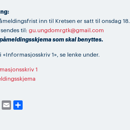
ing:
̊meldingsfrist inn til Kretsen er satt til onsdag 18
sendes til:
gu.ungdomrgtk@gmail.com
 påmeldingsskjema som skal benyttes.
i «Informasjosskriv 1», se lenke under.
masjonsskriv 1
ldingsskjema
cebook
Twitter
Email
Share