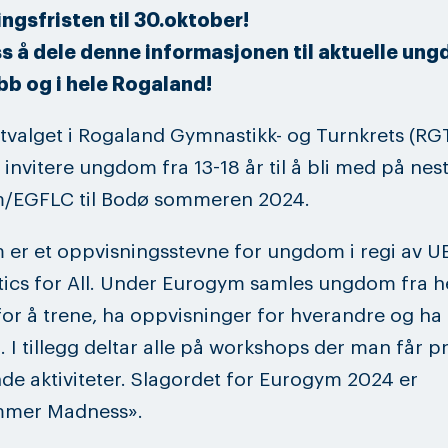
ngsfristen til 30.oktober!
ss å dele denne informasjonen til aktuelle u
ubb og i hele Rogaland!
valget i Rogaland Gymnastikk- og Turnkrets (RG
 invitere ungdom fra 13-18 år til å bli med på nes
/EGFLC til Bodø sommeren 2024.
er et oppvisningsstevne for ungdom i regi av U
ics for All. Under Eurogym samles ungdom fra h
or å trene, ha oppvisninger for hverandre og ha
I tillegg deltar alle på workshops der man får p
e aktiviteter. Slagordet for Eurogym 2024 er
mer Madness».