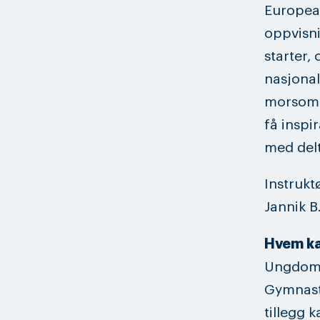
European
oppvisn
starter,
nasjonal
morsom k
få inspi
med delt
Instrukt
Jannik B
Hvem ka
Ungdomme
Gymnasti
tillegg 