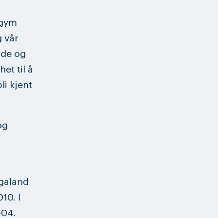
ogym
vår
nde og
t til å
li kjent
og
ogaland
10. I
-04.