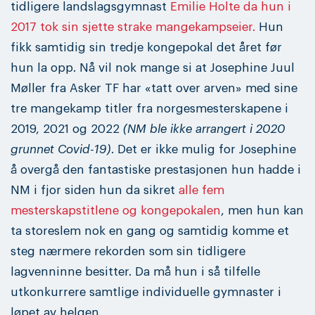
tidligere landslagsgymnast
Emilie Holte da hun i
2017 tok sin sjette strake mangekampseier.
Hun
fikk samtidig sin tredje kongepokal det året før
hun la opp. Nå vil nok mange si at Josephine Juul
Møller fra Asker TF har «tatt over arven» med sine
tre mangekamp titler fra norgesmesterskapene i
2019, 2021 og 2022
(NM ble ikke arrangert i 2020
grunnet Covid-19)
. Det er ikke mulig for Josephine
å overgå den fantastiske prestasjonen hun hadde i
NM i fjor siden hun da sikret
alle fem
mesterskapstitlene og kongepokalen
, men hun kan
ta storeslem nok en gang og samtidig komme et
steg nærmere rekorden som sin tidligere
lagvenninne besitter. Da må hun i så tilfelle
utkonkurrere samtlige individuelle gymnaster i
løpet av helgen.