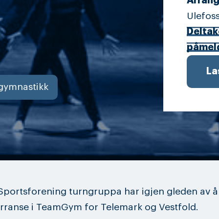
Arrang
Ulefos
Deltak
påmel
La
gymnastikk
Sportsforening turngruppa har igjen gleden av å 
urranse i TeamGym for Telemark og Vestfold.