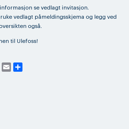
informasjon se vedlagt invitasjon.
bruke vedlagt påmeldingsskjema og legg ved
oversikten også.
n til Ulefoss!
cebook
Twitter
Email
Share