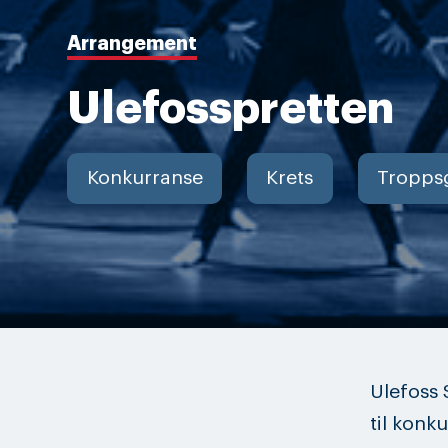
Arrangement
Ulefosspretten
Konkurranse
Krets
Tropps
Ulefoss 
til konk