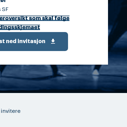
ør
s SF
eroversikt som skal følge
dingsskjemaet
get_app
st ned invitasjon
invitere