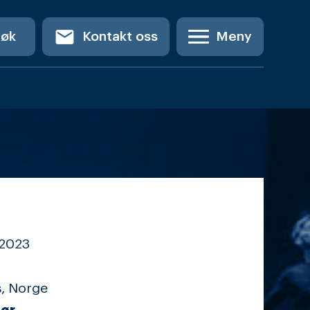
email
Søk
Kontakt oss
Meny
2023
s, Norge