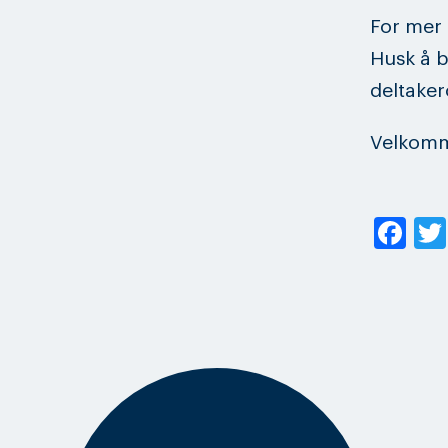
For mer 
Husk å 
deltaker
Velkomme
Fa