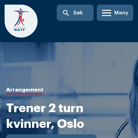
Skip
search
Søk
Meny
to
content
Arrangement
Trener 2 turn
kvinner, Oslo