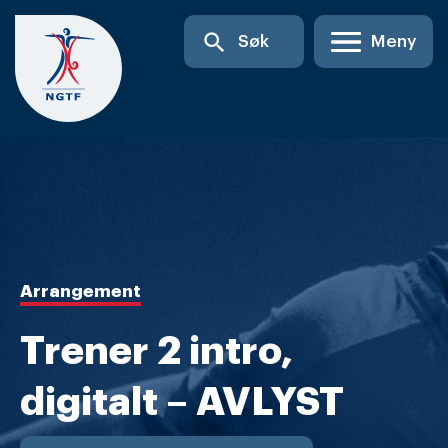
Skip
search
Søk
Meny
to
content
Arrangement
Trener 2 intro,
digitalt – AVLYST