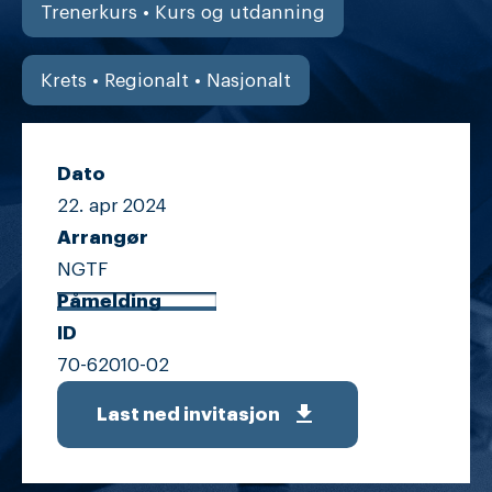
Trenerkurs • Kurs og utdanning
Krets • Regionalt • Nasjonalt
Dato
22. apr
2024
Arrangør
NGTF
Påmelding
ID
70-62010-02
get_app
Last ned invitasjon