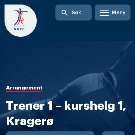
Skip
search
Søk
Meny
to
content
Arrangement
Trener 1 – kurshelg 1,
Kragerø