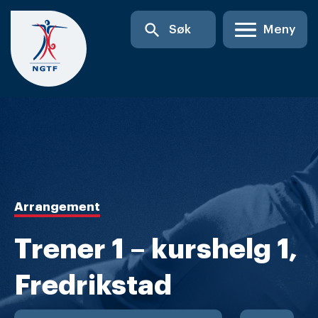
Skip
search
Søk
Meny
to
content
Arrangement
Trener 1 – kurshelg 1,
Fredrikstad