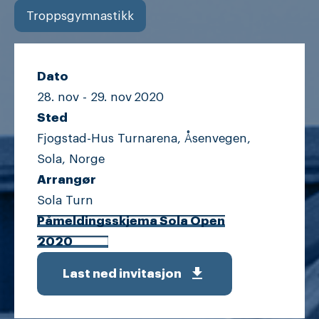
Troppsgymnastikk
Dato
28. nov -
29. nov
2020
Sted
Fjogstad-Hus Turnarena, Åsenvegen,
Sola, Norge
Arrangør
Sola Turn
Påmeldingsskjema Sola Open
2020
get_app
Last ned invitasjon