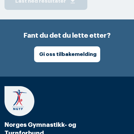
get_app
Last ned resultater
Fant du det du lette etter?
Gi oss tilbakemelding
Norges Gymnastikk- og
Turnforbund