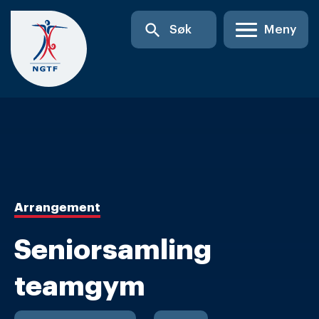
Skip
search
Søk
Meny
to
content
Arrangement
Seniorsamling
teamgym