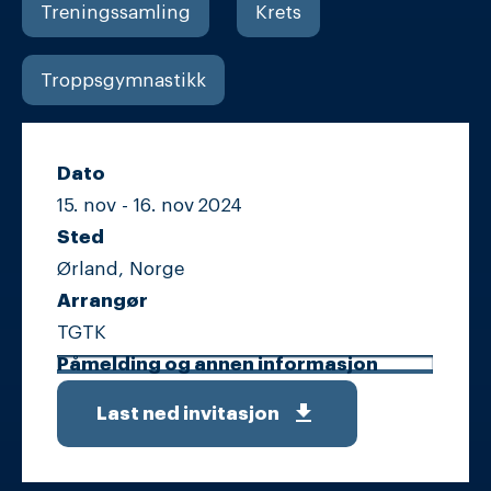
Treningssamling
Krets
Troppsgymnastikk
Dato
15. nov -
16. nov
2024
Sted
Ørland, Norge
Arrangør
TGTK
Påmelding og annen informasjon
get_app
Last ned invitasjon