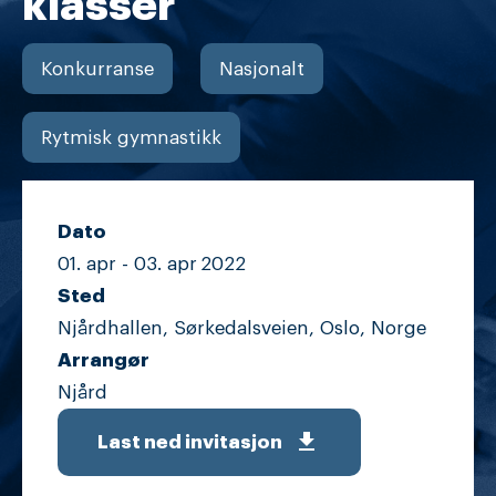
klasser
Konkurranse
Nasjonalt
Rytmisk gymnastikk
Dato
01. apr -
03. apr
2022
Sted
Njårdhallen, Sørkedalsveien, Oslo, Norge
Arrangør
Njård
get_app
Last ned invitasjon