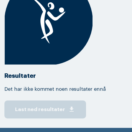
Resultater
Det har ikke kommet noen resultater ennå
get_app
Last ned resultater