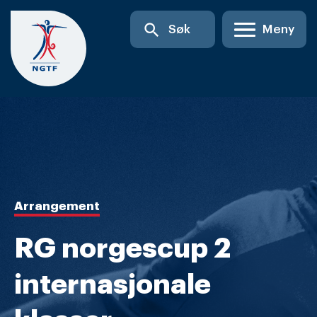
Skip
search
Søk
Meny
to
content
Arrangement
RG norgescup 2
internasjonale