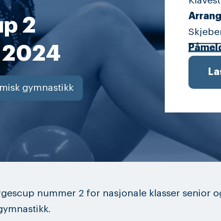
Klaves
Arrang
up 2
Skjebe
r 2024
Påmel
La
misk gymnastikk
rgescup nummer 2 for nasjonale klasser senior og
gymnastikk.