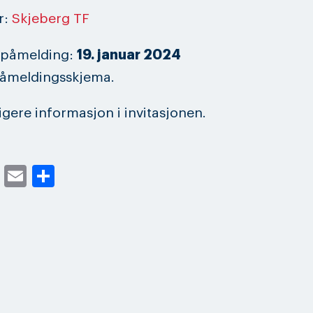
r:
Skjeberg TF
r påmelding:
19. januar 2024
påmeldingsskjema.
ligere informasjon i invitasjonen.
cebook
Twitter
Email
Share