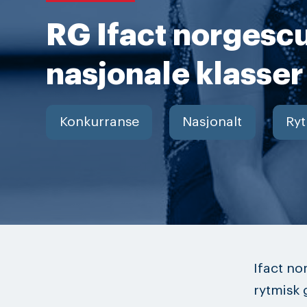
RG Ifact norgesc
nasjonale klasse
Konkurranse
Nasjonalt
Ryt
Ifact no
rytmisk 