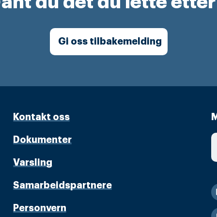
ant du det du lette ette
Gi oss tilbakemelding
Kontakt oss
M
Dokumenter
Varsling
Samarbeidspartnere
Personvern