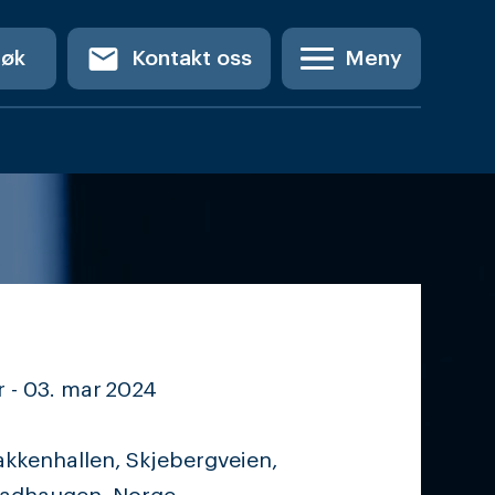
email
Søk
Kontakt oss
Meny
 -
03. mar
2024
kkenhallen, Skjebergveien,