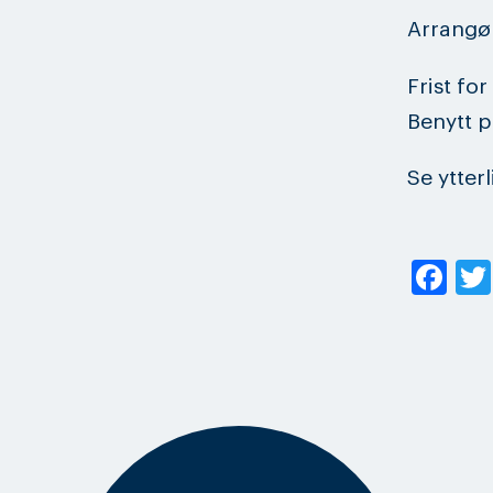
Arrangø
Frist fo
Benytt 
Se ytter
Fa