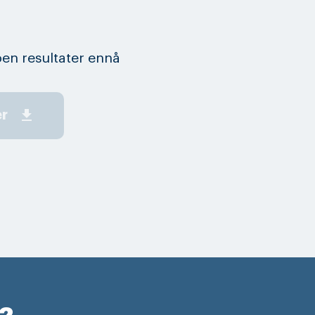
en resultater ennå
get_app
er