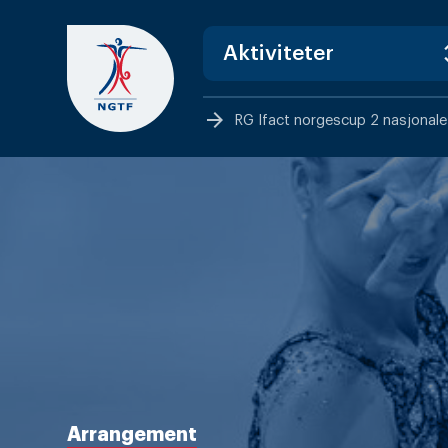
Skip
to
content
arrow_forward
RG Ifact norgescup 2 nasjonale
Arrangement