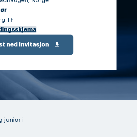
tadhaugen, Norge
ør
rg TF
dingsskjema
get_app
st ned invitasjon
 junior i