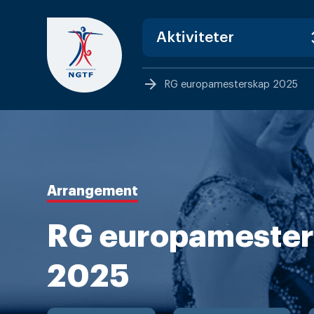
Skip
to
content
arrow_forward
RG europamesterskap 2025
Arrangement
RG europameste
2025