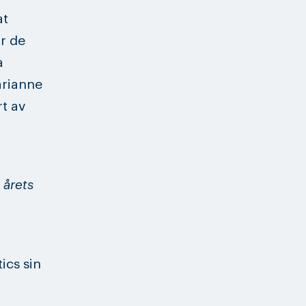
at
r de
a
arianne
t av
 årets
ics sin