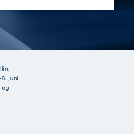
lin,
-8. juni
t og