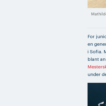
Mathilde
For juni
en gener
i Sofia.
blant an
Mestersk
under d