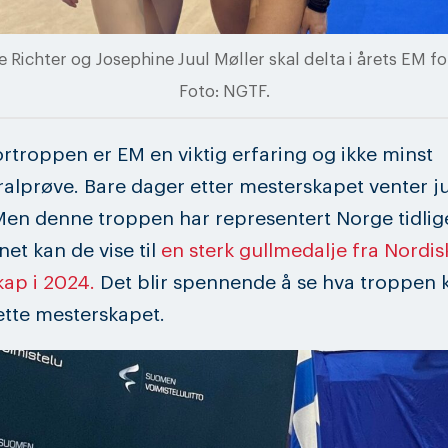
 Richter og Josephine Juul Møller skal delta i årets EM f
Foto: NGTF.
ortroppen er EM en viktig erfaring og ikke minst
alprøve. Bare dager etter mesterskapet venter j
 Men denne troppen har representert Norge tidlig
net kan de vise til
en sterk gullmedalje fra Nordis
ap i 2024.
Det blir spennende å se hva troppen ka
ette mesterskapet.