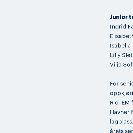
Junior t
Ingrid F
Elisabe
Isabella
Lilly Sle
Vilja So
For seni
oppkjøri
Rio. EM 
Havner N
lagplass
årets se