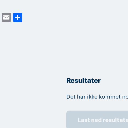
cebook
Twitter
Email
Share
Resultater
Det har ikke kommet no
Last ned resultat