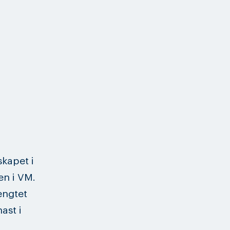
skapet i
en i VM.
engtet
ast i