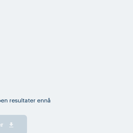
en resultater ennå
get_app
er