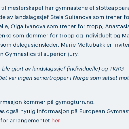
til mesterskapet har gymnastene et støtteappar
e av landslagssjef Stela Sultanova som trener fo
elle, Olga Ivanova som trener for tropp, Anastasi
enko som dommer for tropp og individuelt og M
som delegasjonsleder. Marie Moltubakk er inviter
 Gymnastics til superior jury.
 ble gjort av landslagssjef (individuelle) og TKRG
 Det var ingen seniortropper i Norge som satset mot
ormasjon kommer på gymogturn.no.
es også nyttig informasjon på European Gymnast
e for arrangementet
her