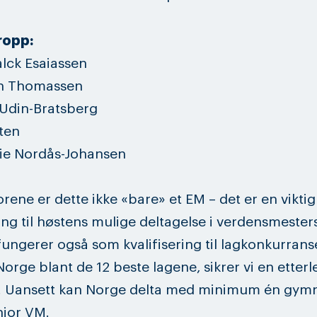
ropp:
alck Esaiassen
th Thomassen
 Udin-Bratsberg
tten
fie Nordås-Johansen
orene er dette ikke «bare» et EM – det er en viktig
ng til høstens mulige deltagelse i verdensmester
fungerer også som kvalifisering til lagkonkurrans
orge blant de 12 beste lagene, sikrer vi en etterl
. Uansett kan Norge delta med minimum én gymn
nior VM.