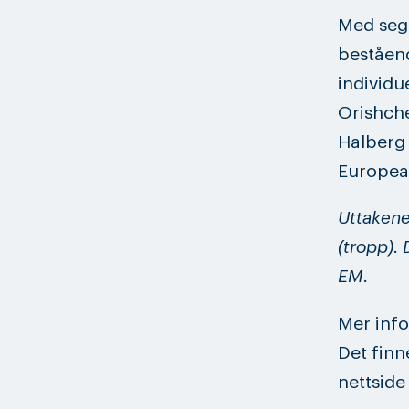
Med seg 
beståend
individu
Orishch
Halberg 
European
Uttakene
(tropp).
EM.
Mer inf
Det finn
nettsid