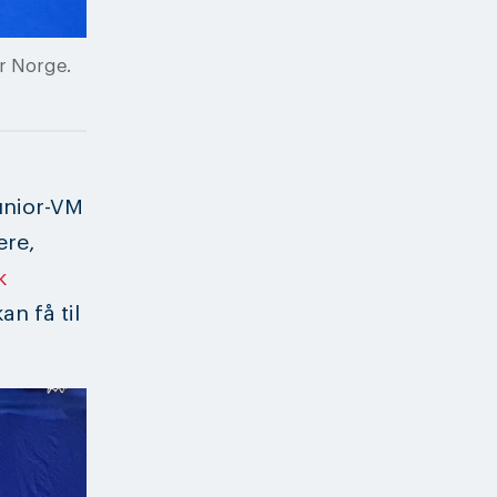
or Norge.
unior-VM
ere,
k
n få til