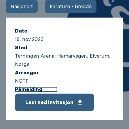
Nasjonalt
Paraturn • Bredde
Dato
18. nov
2023
Sted
Terningen Arena, Hamarvegen, Elverum,
Norge
Arrangør
NGTF
Påmelding
get_app
Last ned invitasjon