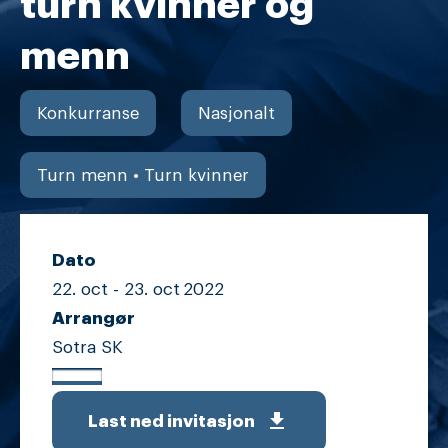
turn kvinner og
menn
Konkurranse
Nasjonalt
Turn menn • Turn kvinner
Dato
22. oct -
23. oct
2022
Arrangør
Sotra SK
get_app
Last ned invitasjon