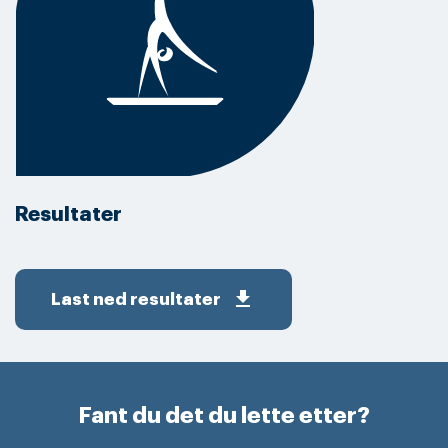
Resultater
get_app
Last ned resultater
Fant du det du lette etter?