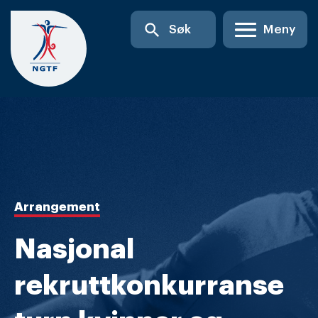
Skip
search
Søk
Meny
to
content
Arrangement
Nasjonal
rekruttkonkurranse