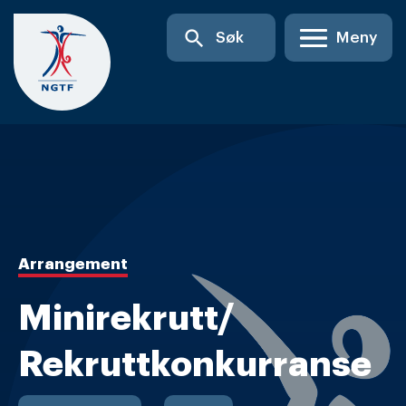
Skip
search
Søk
Meny
to
content
Arrangement
Minirekrutt/
Rekruttkonkurranse