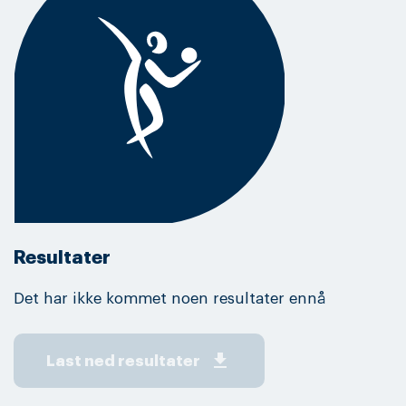
Resultater
Det har ikke kommet noen resultater ennå
get_app
Last ned resultater