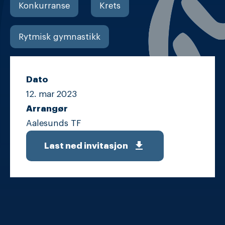
Konkurranse
Krets
Rytmisk gymnastikk
Dato
12. mar
2023
Arrangør
Aalesunds TF
get_app
Last ned invitasjon