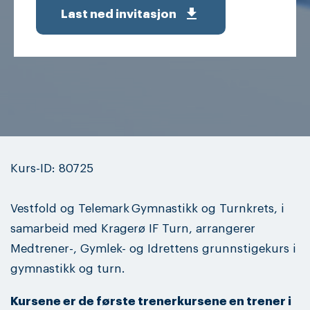
get_app
Last ned invitasjon
Kurs-ID: 80725
Vestfold og Telemark
Gymnastikk og Turnkrets, i
samarbeid med Kragerø IF Turn, arrangerer
Medtrener-, Gymlek- og Idrettens grunnstigekurs i
gymnastikk og turn.
Kursene er de første trenerkursene en trener i