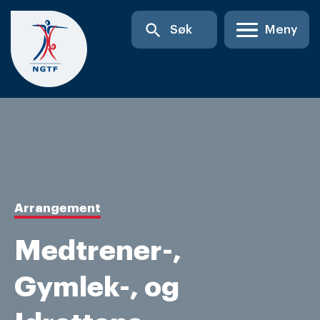
Skip
search
Søk
Meny
to
content
Arrangement
Medtrener-,
Gymlek-, og