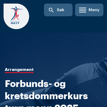
Skip
search
Søk
Meny
to
content
Arrangement
Forbunds- og
kretsdommerkurs