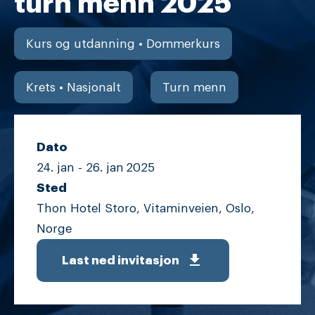
turn menn 2025
Kurs og utdanning • Dommerkurs
Krets • Nasjonalt
Turn menn
Dato
24. jan -
26. jan
2025
Sted
Thon Hotel Storo, Vitaminveien, Oslo,
Norge
get_app
Last ned invitasjon