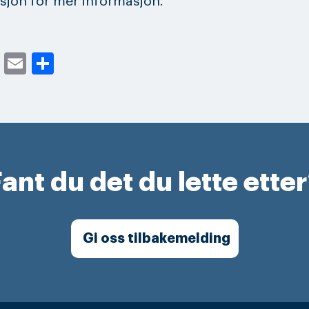
asjon for mer informasjon.
cebook
Twitter
Email
Share
ant du det du lette ette
Gi oss tilbakemelding