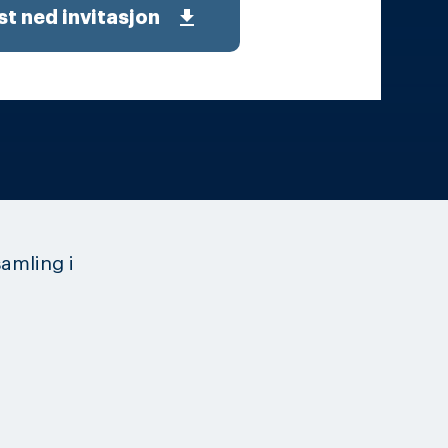
get_app
st ned invitasjon
amling i