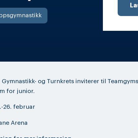
La
ppsgymnastikk
 Gymnastikk- og Turnkrets inviterer til Teamgyms
 for junior.
.-26. februar
sane Arena