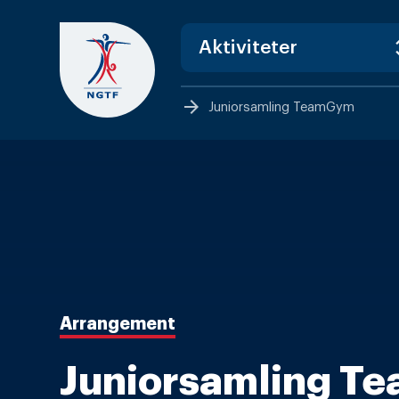
Skip
to
content
arrow_forward
Juniorsamling TeamGym
Arrangement
Juniorsamling T