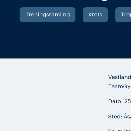
Treningssamling
Krets
Tro
Vestland
TeamGym
Dato: 25
Sted: Å